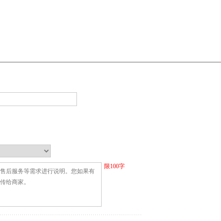
限
100
字