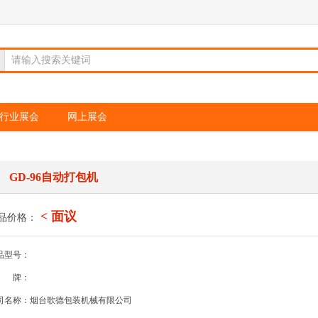
请输入搜索关键词
行业展会
网上展会
GD-96自动打包机
< 面议
品价格：
品型号：
牌：
司名称：烟台歌德包装机械有限公司