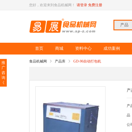
您好，欢迎来到食品机械网！
请登录
免费注册
产品
首页
商城
资料中心
成功案例
食品机械网
产品库
GD-96自动打包机
推
广
咨
询
《
产
产
品
公